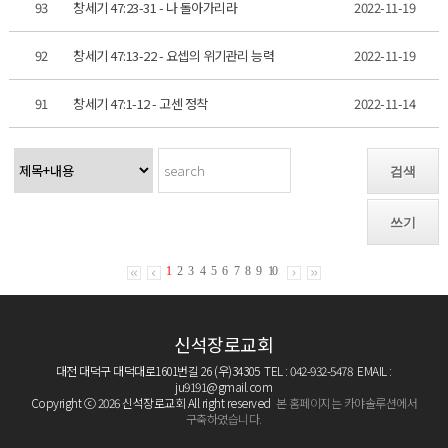
93
창세기 47:23-31 - 나 돌아가리라
2022-11-19
92
창세기 47:13-22 - 요셉의 위기관리 능력
2022-11-19
91
창세기 47:1-12 - 고센 정착
2022-11-14
검색
쓰기
1
2
3
4
5
6
7
8
9
10
신석장로교회
대전 대덕구 대덕대로1601번길 26 (우)34305 TEL : 042-932-5478 EMAIL :
ju9191@gmail.com
Copyright ⓒ 2026 신석장로교회 All right reserved
본 홈페이지는 카야솔루션에서
구축하였습니다.