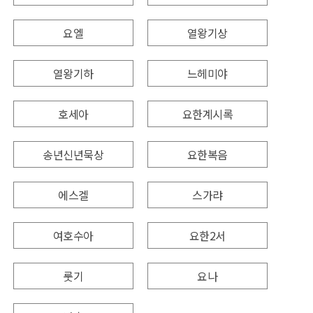
요엘
열왕기상
열왕기하
느헤미야
호세아
요한계시록
송년신년묵상
요한복음
에스겔
스가랴
여호수아
요한2서
룻기
요나