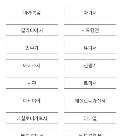
마가복음
아가서
갈라디아서
사도행전
민수기
유다서
에베소서
신명기
시편
로마서
예레미야
데살로니가전서
데살로니가후서
다니엘
베드로전서
베드로후서