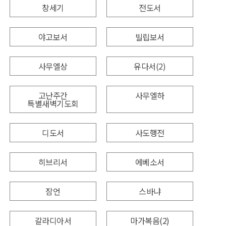
창세기
전도서
야고보서
빌립보서
사무엘상
유다서
(2)
고난주간
사무엘하
특별새벽기도회
디도서
사도행전
히브리서
에베소서
잠언
스바냐
갈라디아서
마가복음(2)