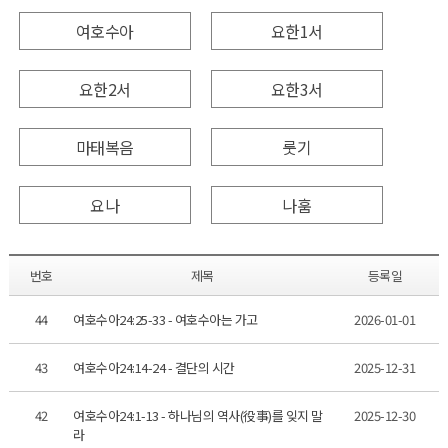
여호수아
요한1서
요한2서
요한3서
마태복음
룻기
요나
나훔
번호
제목
등록일
44
여호수아24:25-33 - 여호수아는 가고
2026-01-01
43
여호수아24:14-24 - 결단의 시간
2025-12-31
42
여호수아24:1-13 - 하나님의 역사(役事)를 잊지 말
2025-12-30
라