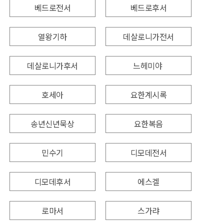
베드로전서
베드로후서
열왕기하
데살로니가전서
데살로니가후서
느헤미야
호세아
요한계시록
송년신년묵상
요한복음
민수기
디모데전서
디모데후서
에스겔
로마서
스가랴